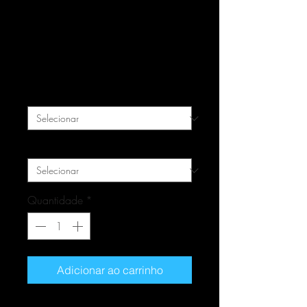
Quadro Praça do
DMAE - Porto Alegre -
RS
Preço
R$ 169,00
Tamanho
*
Material
*
Quantidade
*
Adicionar ao carrinho