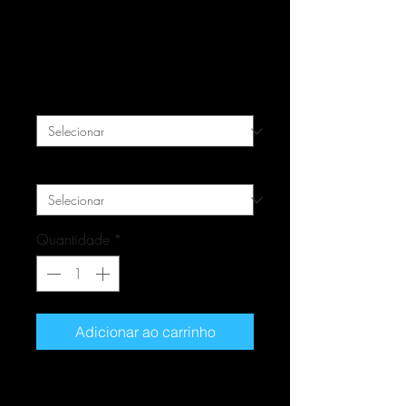
Quadro Vagina Sem
Neura - Rocha - Uruguai
Preço
R$ 169,00
Tamanho
*
Material
*
Quantidade
*
Adicionar ao carrinho
As retas das estradas do Uruguai são
famosas. Mas vocês já tinham visto